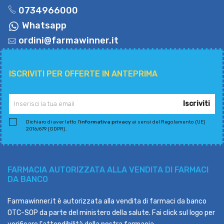
0734966000
Whatsapp
ordini@farmawinner.it
ISCRIVITI PER OFFERTE IN ANTEPRIMA
Iscriviti
Dichiaro di aver letto l'
informativa privacy
ai sensi del Regolamento (UE)
2016/679 (GDPR).
FARMACIA AUTORIZZATA ALLA VENDITA DI FARMACI
DA BANCO
Farmawinner.it è autorizzata alla vendita di farmaci da banco
OTC-SOP da parte del ministero della salute. Fai click sul logo per