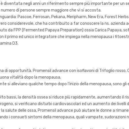
 diventata negli anni un riferimento sempre più importante per un sett
un numero di persone sempre maggiore che vi si accosta.
nguardia: Pascoe, Ferrosan, Pekana, Meripharm, New Era, Forest Herbs e
ro considerevole, che ha contribuito a far conoscere la ns. azienda a
tenuto da FPP (Fermented Papaya Preparation) ossia Carica Papaya, 
n il primo ed unico integratore che impiega nella menopausa i fitoestro
itamina D3.
di opportunità. Promensil advance con isoflavoni di Trifoglio rosso, 
uona vitalità dopo la menopausa.
e si alleviano qualche tempo dopo l’inizio della menopausa, sono gli ef
to bassi, la densità ossea si riduce più rapidamente, aumentando il ris
trogeno, si verificano disturbi cardiovascolari ed un aumento dei livelli d
 la salute delle ossa, Promensil advance può aiutare le donne a rimane
o i consueti sintomi della menopausa, quali vampate, sudorazioni nott