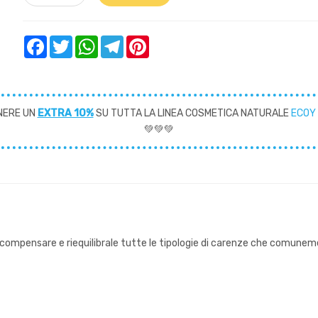
Facebook
Twitter
WhatsApp
Telegram
Pinterest
NERE UN
EXTRA 10%
SU TUTTA LA LINEA COSMETICA NATURALE
ECOY
💚💚💚
compensare e riequilibrale tutte le tipologie di carenze che comunemen