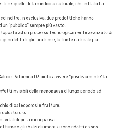
ore, quello della medicina naturale, che in Italia ha
d inoltre, in esclusiva, due prodotti che hanno
d un "pubblico" sempre più vasto.
sottoposta ad un processo tecnologicamente avanzato di
geni del Trifoglio pratense, la fonte naturale più
Calcio e Vitamina D3 aiuta a vivere “positivamente” la
fetti invisibili della menopausa di lungo periodo ad
chio di osteoporosi e fratture.
i colesterolo.
re vitali dopo la menopausa.
urne e gli sbalzi di umore si sono ridotti o sono