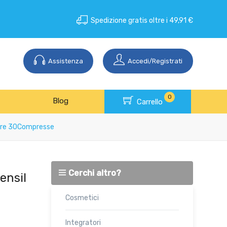
Spedizione gratis oltre i 49,91 €
Assistenza
Accedi/Registrati
0
Blog
Carrello
are 30Compresse
Cerchi altro?
ensil
Cosmetici
Integratori