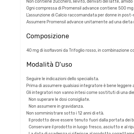
Non contiene zucchero, lievito, derivati del latte, amido d
Ogni compressa di Promensil advance contiene 500 mg d
L’assunzione di Calcio raccomandata per donne in post
Assumere Promensil advance unitamente ad una dieta ricc
Composizione
40 mg di isoflavoni da Trifoglio rosso, in combinazione c
Modalità D'uso
Seguire le indicazioni dello specialista.
Prima di assumere qualsiasi integratore è bene leggere 
Gli integratori non vanno intesi come sostituti di una di
Non superare le dosi consigliate.
Non assumere in gravidanza.
Non somministrare sotto i 12 anni di età.
Il prodotto deve essere tenuto fuori dalla portata dei 
Conservare il prodotto in luogo fresco, asciutto e al ripa
La data di scadenza si riferisce al prodotto correttam