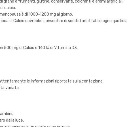
i grano e frumenti, glutine, conservanti, coloranti e aromi artificiali.
i calcio.
-menopausa è di 1000-1200 mg al giorno.
a di Calcio dovrebbe consentire di soddisfare il fabbisogno quotidian
on 500 mg di Calcio e 140 IU di Vitamina D3.
attentamente le informazioni riportate sulla confezione.
eta variata.
bambini.
ro dalla luce.
ente conservato, in confezione integra .