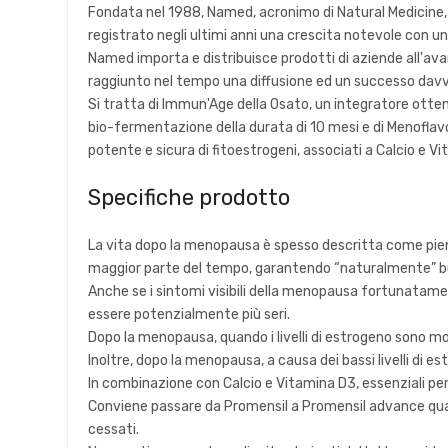
Fondata nel 1988, Named, acronimo di Natural Medicine, è
registrato negli ultimi anni una crescita notevole con 
Named importa e distribuisce prodotti di aziende all'ava
raggiunto nel tempo una diffusione ed un successo davve
Si tratta di Immun'Age della Osato, un integratore ot
bio-fermentazione della durata di 10 mesi e di Menoflavo
potente e sicura di fitoestrogeni, associati a Calcio e V
Specifiche prodotto
La vita dopo la menopausa è spesso descritta come piena 
maggior parte del tempo, garantendo “naturalmente” b
Anche se i sintomi visibili della menopausa fortunatament
essere potenzialmente più seri.
Dopo la menopausa, quando i livelli di estrogeno sono mol
Inoltre, dopo la menopausa, a causa dei bassi livelli di es
In combinazione con Calcio e Vitamina D3, essenziali per
Conviene passare da Promensil a Promensil advance quand
cessati.