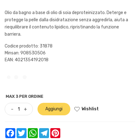
Olio da bagno a base di olio di soia deproteinizzato. Deterge e
protegge la pelle dalla disidratazione senza aggredirla, aiuta a
riequilibrare il contenuto lipidico, ripristinando la funzione
barriera.
Codice prodotto: 31878
Minsan:
908530506
EAN: 4021354192018
MAX 3 PER ORDINE
Wishlist
-
+
Aggiungi
Facebook
Twitter
WhatsApp
Telegram
Pinterest