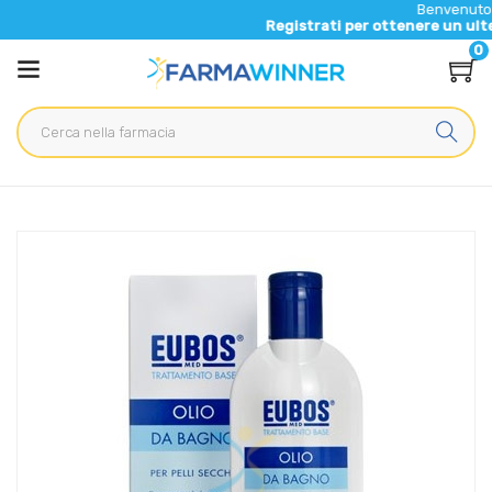
Benvenuto nel nuovo 
Registrati per ottenere un ulteriore 5% 
0
Home
Catalogo
/
Cosmesi
/
Corpo
/
Corpo Unisex
Morgan Pharma Linea Igiene del Corpo Eubos Olio Bagno Corpo
Detergente 200 ml