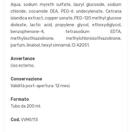
Aqua, sodium myreth sulfate, lauryl glucoside, sodium
chloride, cocamide DEA, PEG-6 undecylenate, Cetraria
islandica extract, copper usnate, PEG-120 methyl glucose
dioleate, lactic acid, propylene glycol, ethoxydiglycol,
benzophenone-4, tetrasodium EDTA,
methylisothiazolinone, methylchloroisothiazolinone,
parfum, linalool, hexyl cinnamal, CI 42051.
Avvertenze
Uso esterno.
Conservazione
Validità post-apertura: 12 mesi.
Formato
Tubo da 200 ml.
Cod.
VVMS113