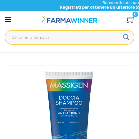
Benvenuto nel nuovo sito di 
Registrati per ottenere un ulteriore 5% di scont
0
Home
Catalogo
/
Cosmesi
/
Capelli
Marco Viti Farmaceutici Massigen Docciashampoo Antifungino
200 Ml
Home
Catalogo
/
Cosmesi
/
Capelli
/
Capelli Unisex
Marco Viti Farmaceutici Massigen Docciashampoo Antifungino
200 Ml