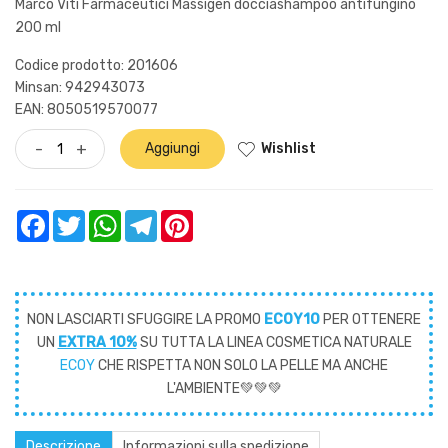
Marco Viti Farmaceutici Massigen docciashampoo antifungino
200 ml
Codice prodotto: 201606
Minsan:
942943073
EAN: 8050519570077
Wishlist
-
+
Aggiungi
Facebook
Twitter
WhatsApp
Telegram
Pinterest
NON LASCIARTI SFUGGIRE LA PROMO
ECOY10
PER OTTENERE
UN
EXTRA 10%
SU TUTTA LA LINEA COSMETICA NATURALE
ECOY
CHE RISPETTA NON SOLO LA PELLE MA ANCHE
L'AMBIENTE💚💚💚
Descrizione
Informazioni sulla spedizione