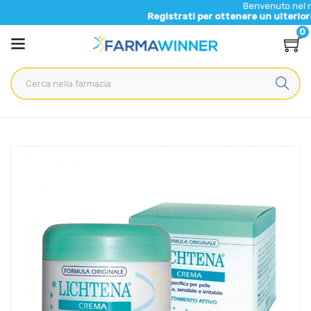
Benvenuto nel nuovo sit
Registrati per ottenere un ulteriore 5% di s
0
Home
Catalogo
/
Cosmesi
/
Viso
/
Viso Unisex
Lichtena Linea Classica Crema Trattamento Attivo Pelli
Sensibil Irritabili 50 ml