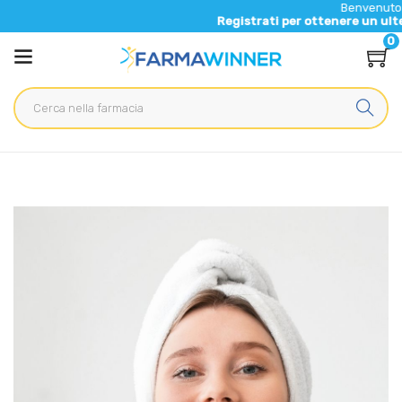
Benvenuto nel nuo
Registrati per ottenere un ulteriore 5
0
Home
Blog
Salute generale
L'importanza di usare uno struccante