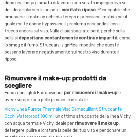
dopo una lunga giornata di lavoro o una serata impegnativa si
desidera solamente un po’ di
meritato riposo
. E’ innegabile che
rimuovere il make up richieda tempo e precisione, motivo per il
quale molte donne bypassano il problema coricandosi con il
trucco ancora sul viso. Nulla di più sbagliato però, perché sulla
pelle si
depositano costantemente continue impurità
, come
lo smog e il fumo. Struccarsi significa impedire che queste
possano lavorare negativamente sul nostro viso durante il
riposo.
Rimuovere il make-up: prodotti da
scegliere
Ecco i consigli di Farmawinner
per rimuovere il make-up
e
avere sempre una pelle giovane e in salute.
Vichy Linea Purete Thermale Viso Demaquillant Struccante
Occhi Waterproof 100 ml
, un ottimo struccante della linea Vichy
con acqua termale Vichy ideale per
rimuovere il make up
,
detergere, pulire e idratare la pelle del tuo viso e per donare un