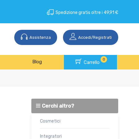
Spedizione gratis oltre i 49,91 €
Assistenza
Accedi/Registrati
0
Blog
Carrello
Cerchi altro?
Cosmetici
Integratori