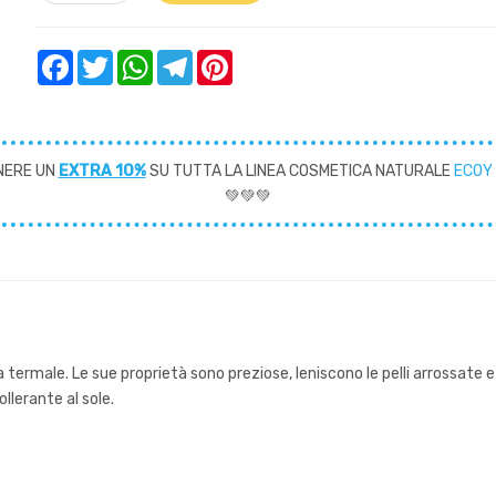
Facebook
Twitter
WhatsApp
Telegram
Pinterest
NERE UN
EXTRA 10%
SU TUTTA LA LINEA COSMETICA NATURALE
ECOY
💚💚💚
termale. Le sue proprietà sono preziose, leniscono le pelli arrossate e
ollerante al sole.