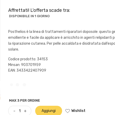
Affrettati! L'offerta scade tra:
DISPONIBILE IN 1 GIORNO
Posthelios è la linea di trattamenti riparatori doposole: questo g
emolliente e facile da applicare è arricchito in agenti relipidanti 
la riparazione cutanea. Per pelle accaldata e disidratata dall’esp
solare.
Codice prodotto: 34153
Minsan:
903701959
EAN: 3433422407909
MAX 3 PER ORDINE
Wishlist
-
+
Aggiungi