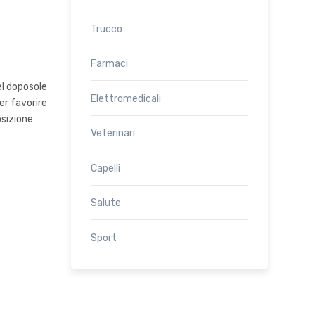
Trucco
Farmaci
el doposole
Elettromedicali
per favorire
osizione
Veterinari
Capelli
Salute
Sport