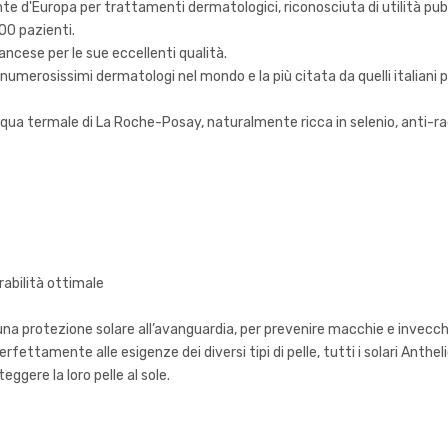
e d'Europa per trattamenti dermatologici, riconosciuta di utilità pub
00 pazienti.
rancese per le sue eccellenti qualità.
erosissimi dermatologi nel mondo e la più citata da quelli italiani p
ua termale di La Roche-Posay, naturalmente ricca in selenio, anti-radic
abilità ottimale
i una protezione solare all’avanguardia, per prevenire macchie e invecc
rfettamente alle esigenze dei diversi tipi di pelle, tutti i solari Anthe
ggere la loro pelle al sole.