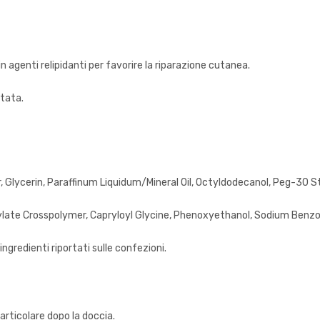
in agenti relipidanti per favorire la riparazione cutanea.
atata.
Glycerin, Paraffinum Liquidum/Mineral Oil, Octyldodecanol, Peg-30 St
rylate Crosspolymer, Capryloyl Glycine, Phenoxyethanol, Sodium Benz
ingredienti riportati sulle confezioni.
articolare dopo la doccia.