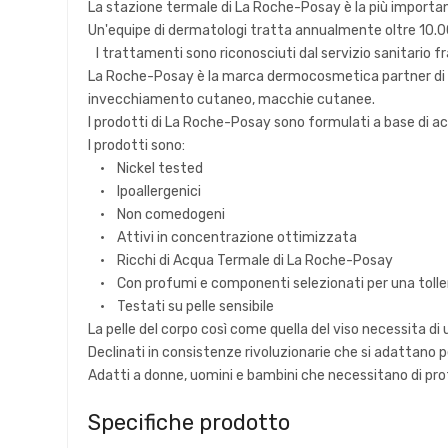
La stazione termale di La Roche-Posay è la più important
Un'equipe di dermatologi tratta annualmente oltre 10.0
I trattamenti sono riconosciuti dal servizio sanitario f
La Roche-Posay è la marca dermocosmetica partner di num
invecchiamento cutaneo, macchie cutanee.
I prodotti di La Roche-Posay sono formulati a base di acq
I prodotti sono:
• Nickel tested
• Ipoallergenici
• Non comedogeni
• Attivi in concentrazione ottimizzata
• Ricchi di Acqua Termale di La Roche-Posay
• Con profumi e componenti selezionati per una toller
• Testati su pelle sensibile
La pelle del corpo così come quella del viso necessita d
Declinati in consistenze rivoluzionarie che si adattano pe
Adatti a donne, uomini e bambini che necessitano di prote
Specifiche prodotto