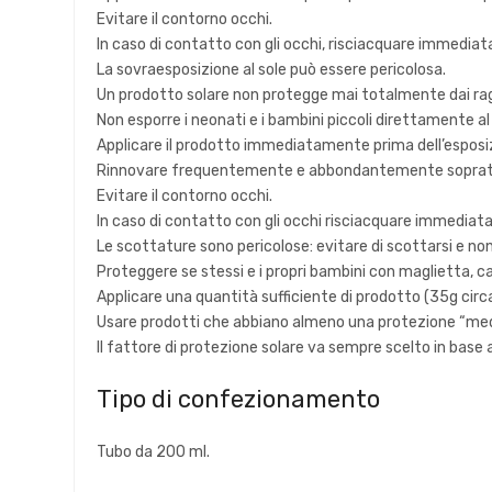
Evitare il contorno occhi.
In caso di contatto con gli occhi, risciacquare immed
La sovraesposizione al sole può essere pericolosa.
Un prodotto solare non protegge mai totalmente dai ragg
Non esporre i neonati e i bambini piccoli direttamente al 
Applicare il prodotto immediatamente prima dell’esposi
Rinnovare frequentemente e abbondantemente soprattut
Evitare il contorno occhi.
In caso di contatto con gli occhi risciacquare immed
Le scottature sono pericolose: evitare di scottarsi e non 
Proteggere se stessi e i propri bambini con maglietta, cap
Applicare una quantità sufficiente di prodotto (35g circa
Usare prodotti che abbiano almeno una protezione “med
Il fattore di protezione solare va sempre scelto in base a
Tipo di confezionamento
Tubo da 200 ml.