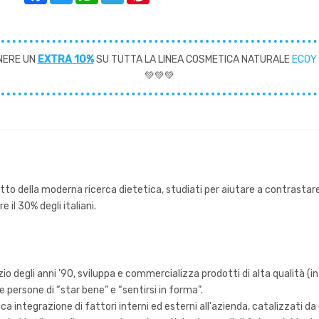
NERE UN
EXTRA 10%
SU TUTTA LA LINEA COSMETICA NATURALE
ECOY
💚💚💚
rutto della moderna ricerca dietetica, studiati per aiutare a contrastar
 il 30% degli italiani.
io degli anni ’90, sviluppa e commercializza prodotti di alta qualità (int
e persone di “star bene” e “sentirsi in forma”.
gica integrazione di fattori interni ed esterni all'azienda, catalizzati