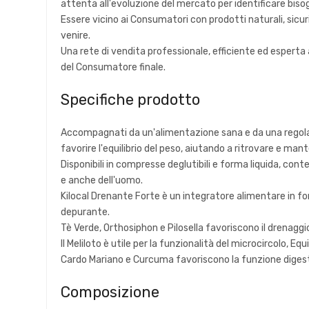
attenta all'evoluzione del mercato per identificare bisog
Essere vicino ai Consumatori con prodotti naturali, sicur
venire.
Una rete di vendita professionale, efficiente ed esperta 
del Consumatore finale.
Specifiche prodotto
Accompagnati da un'alimentazione sana e da una regolare a
favorire l'equilibrio del peso, aiutando a ritrovare e ma
Disponibili in compresse deglutibili e forma liquida, co
e anche dell'uomo.
Kilocal Drenante Forte è un integratore alimentare in fo
depurante.
Tè Verde, Orthosiphon e Pilosella favoriscono il drenaggio
Il Meliloto è utile per la funzionalità del microcircolo, Equ
Cardo Mariano e Curcuma favoriscono la funzione digestiv
Composizione