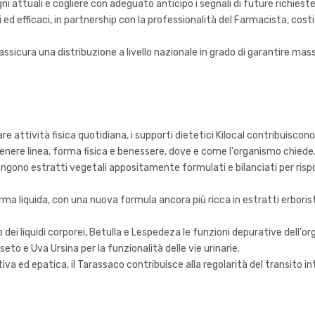
ni attuali e cogliere con adeguato anticipo i segnali di future richiest
i ed efficaci, in partnership con la professionalità del Farmacista, co
assicura una distribuzione a livello nazionale in grado di garantire mass
ttività fisica quotidiana, i supporti dietetici Kilocal contribuiscono a
ntenere linea, forma fisica e benessere, dove e come l'organismo chiede
ntengono estratti vegetali appositamente formulati e bilanciati per ris
rma liquida, con una nuova formula ancora più ricca in estratti erbori
 dei liquidi corporei, Betulla e Lespedeza le funzioni depurative dell'o
iseto e Uva Ursina per la funzionalità delle vie urinarie.
a ed epatica, il Tarassaco contribuisce alla regolarità del transito in