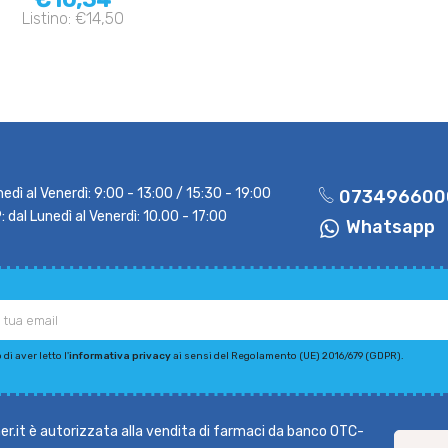
Listino: €14,50
nedì al Venerdì: 9:00 - 13:00 / 15:30 - 19:00
073496600
dal Lunedì al Venerdì: 10.00 - 17:00
Whatsapp
di aver letto l'
informativa privacy
ai sensi del Regolamento (UE) 2016/679 (GDPR).
r.it è autorizzata alla vendita di farmaci da banco OTC-