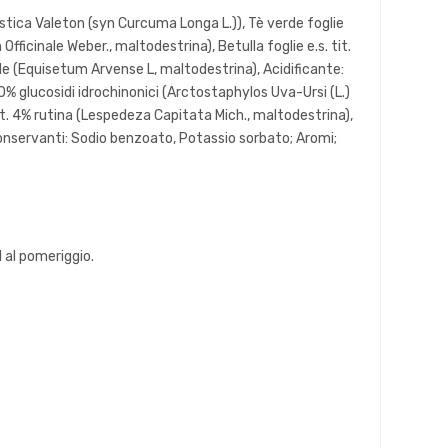
tica Valeton (syn Curcuma Longa L.)), Tè verde foglie
Officinale Weber., maltodestrina), Betulla foglie e.s. tit.
ale (Equisetum Arvense L, maltodestrina), Acidificante:
. 10% glucosidi idrochinonici (Arctostaphylos Uva-Ursi (L.)
 tit. 4% rutina (Lespedeza Capitata Mich., maltodestrina),
nservanti: Sodio benzoato, Potassio sorbato; Aromi;
1 al pomeriggio.