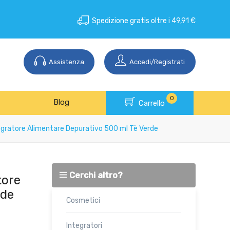
Spedizione gratis oltre i 49,91 €
Assistenza
Accedi/Registrati
0
Blog
Carrello
tegratore Alimentare Depurativo 500 ml Tè Verde
Cerchi altro?
tore
rde
Cosmetici
Integratori