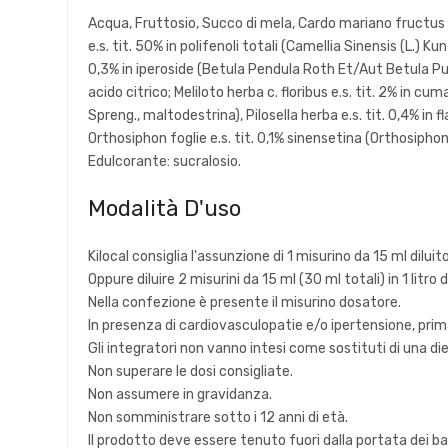
Acqua, Fruttosio, Succo di mela, Cardo mariano fructus
e.s. tit. 50% in polifenoli totali (Camellia Sinensis (L.) K
0,3% in iperoside (Betula Pendula Roth Et/Aut Betula Pub
acido citrico; Meliloto herba c. floribus e.s. tit. 2% in cu
Spreng., maltodestrina), Pilosella herba e.s. tit. 0,4% in
Orthosiphon foglie e.s. tit. 0,1% sinensetina (Orthosi
Edulcorante: sucralosio.
Modalità D'uso
Kilocal
consiglia l'assunzione di 1 misurino da 15 ml dilui
Oppure diluire 2 misurini da 15 ml (30 ml totali) in 1 litro
Nella confezione è presente il misurino dosatore.
In presenza di cardiovasculopatie e/o ipertensione, prim
Gli integratori non vanno intesi come sostituti di una d
Non superare le dosi consigliate.
Non assumere in gravidanza.
Non somministrare sotto i 12 anni di età.
Il prodotto deve essere tenuto fuori dalla portata dei b