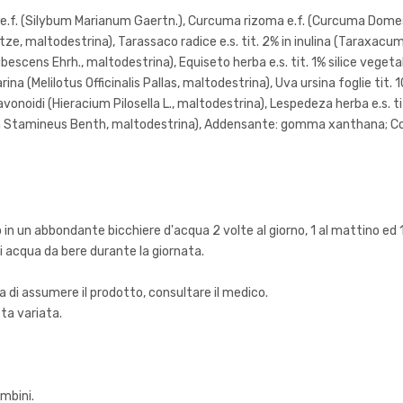
 e.f. (Silybum Marianum Gaertn.), Curcuma rizoma e.f. (Curcuma Domes
untze, maltodestrina), Tarassaco radice e.s. tit. 2% in inulina (Taraxacum 
escens Ehrh., maltodestrina), Equiseto herba e.s. tit. 1% silice veget
marina (Melilotus Officinalis Pallas, maltodestrina), Uva ursina foglie tit
 flavonoidi (Hieracium Pilosella L., maltodestrina), Lespedeza herba e.s.
phon Stamineus Benth, maltodestrina), Addensante: gomma xanthana; Co
to in un abbondante bicchiere d'acqua 2 volte al giorno, 1 al mattino ed 
 di acqua da bere durante la giornata.
a di assumere il prodotto, consultare il medico.
ieta variata.
ambini.