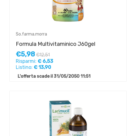
So.farma.morra
Formula Multivitaminico J60gel
€5,98
€12,51
Risparmi:
€ 6,53
Listino:
€ 13,90
L'offerta scade il 31/05/2050 11:51