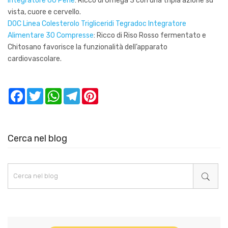
Integratore 60 Perle
: Ricco di Omega 3 con una tripla azione su
vista, cuore e cervello.
DOC Linea Colesterolo Trigliceridi Tegradoc Integratore
Alimentare 30 Compresse
: Ricco di Riso Rosso fermentato e
Chitosano favorisce la funzionalità dell’apparato
cardiovascolare.
Facebook
Twitter
WhatsApp
Telegram
Pinterest
Cerca nel blog