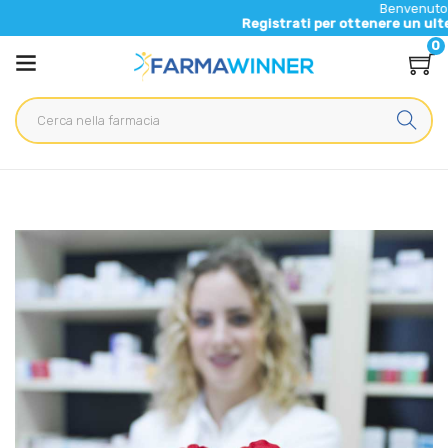
Benvenuto nel nuov
Registrati per ottenere un ulteriore 5
0
Home
Blog
Salute generale
Integratori colesterolo: come e quando usarli