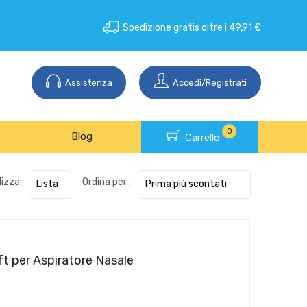
Spedizione gratis oltre i 49,91 €
Assistenza
Accedi/Registrati
0
Blog
Carrello
lizza:
Ordina per :
ft per Aspiratore Nasale