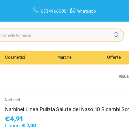
0734966000
Whatsapp
Cosmetici
Marche
Offerte
Visua
Narhinel
Narhinel Linea Pulizia Salute del Naso 10 Ricambi So
€4,91
Listino:
€ 7,00