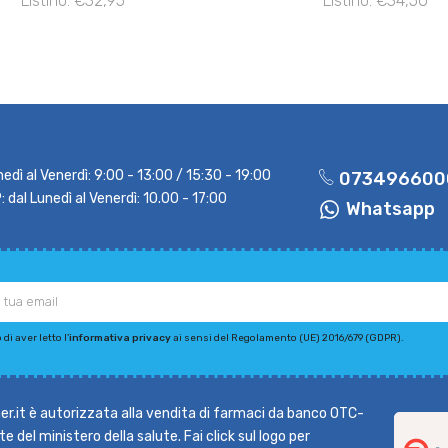
Listino: €32,95
Listino: €34,50
nedì al Venerdì: 9:00 - 13:00 / 15:30 - 19:00
073496600
dal Lunedì al Venerdì: 10.00 - 17:00
Whatsapp
di aver letto l'
informativa privacy
ai sensi del Regolamento (UE) 2016/679 (GDPR).
r.it è autorizzata alla vendita di farmaci da banco OTC-
e del ministero della salute. Fai click sul logo per