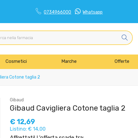
0734966000
Whatsapp
Cosmetici
Marche
Offerte
iera Cotone taglia 2
Gibaud
Gibaud Cavigliera Cotone taglia 2
€
12,69
Listino: € 14,00
Affrettati! L'offerta scade tra: