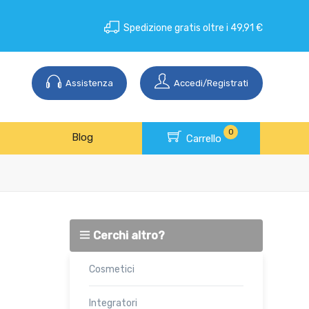
Spedizione gratis oltre i 49,91 €
Assistenza
Accedi/Registrati
0
Blog
Carrello
Cerchi altro?
Cosmetici
Integratori