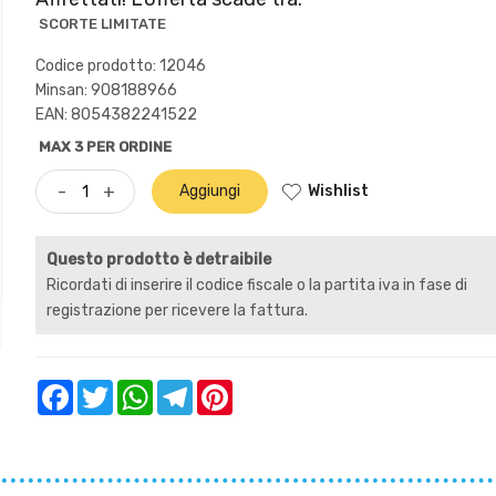
SCORTE LIMITATE
Codice prodotto: 12046
Minsan:
908188966
EAN: 8054382241522
MAX 3 PER ORDINE
Wishlist
-
+
Aggiungi
Questo prodotto è detraibile
Ricordati di inserire il codice fiscale o la partita iva in fase di
registrazione per ricevere la fattura.
Facebook
Twitter
WhatsApp
Telegram
Pinterest