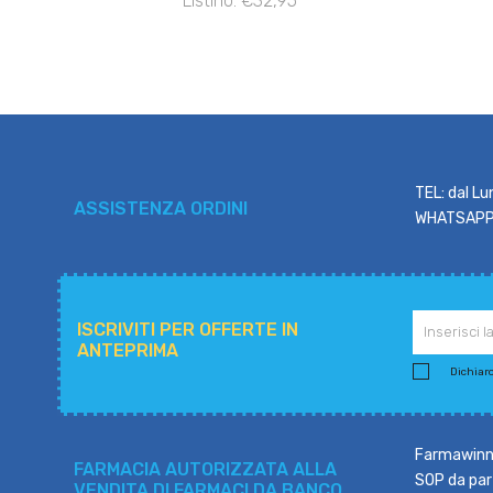
Listino: €32,95
TEL: dal Lu
ASSISTENZA ORDINI
WHATSAPP: 
ISCRIVITI PER OFFERTE IN
ANTEPRIMA
Dichiaro 
Farmawinne
FARMACIA AUTORIZZATA ALLA
SOP da part
VENDITA DI FARMACI DA BANCO