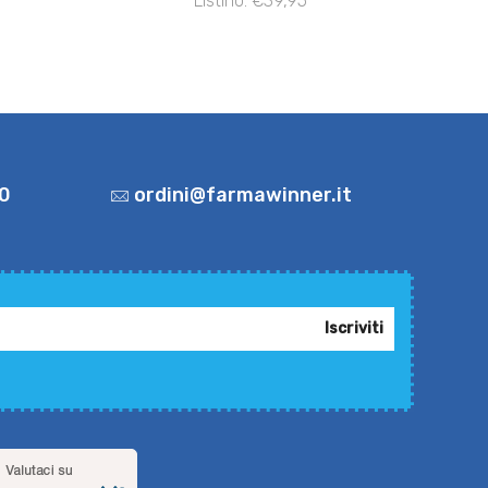
Listino: €39,95
0
ordini@farmawinner.it
Iscriviti