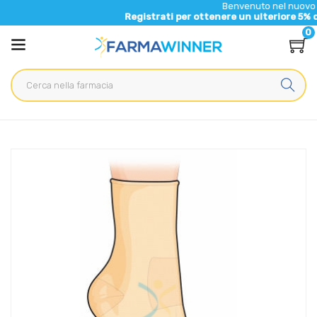
Benvenuto nel nuovo sito di Fa
Registrati per ottenere un ulteriore 5% di sconto 
0
Home
Catalogo
/
Sanitaria
/
Articoli Sanitari
Gibaud Cavigliera Cotone taglia 1