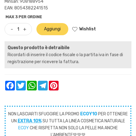
Minsan:
908188954
EAN: 8054382241515
MAX 3 PER ORDINE
Wishlist
-
+
Aggiungi
Questo prodotto è detraibile
Ricordati di inserire il codice fiscale o la partita iva in fase di
registrazione per ricevere la fattura.
Facebook
Twitter
WhatsApp
Telegram
Pinterest
NON LASCIARTI SFUGGIRE LA PROMO
ECOY10
PER OTTENERE
UN
EXTRA 10%
SU TUTTA LA LINEA COSMETICA NATURALE
ECOY
CHE RISPETTA NON SOLO LA PELLE MA ANCHE
L'AMBIENTE💚💚💚