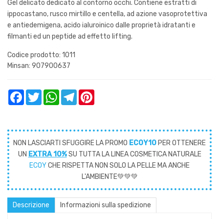
Gel delicato dedicato al contorno occhi. Contiene estratti di
ippocastano, rusco mirtillo e centella, ad azione vasoprotettiva
e antiedemigena, acido ialuroinico dalle proprietà idratanti e
filmanti ed un peptide ad effetto lifting.
Codice prodotto: 1011
Minsan:
907900637
Facebook
Twitter
WhatsApp
Telegram
Pinterest
NON LASCIARTI SFUGGIRE LA PROMO
ECOY10
PER OTTENERE
UN
EXTRA 10%
SU TUTTA LA LINEA COSMETICA NATURALE
ECOY
CHE RISPETTA NON SOLO LA PELLE MA ANCHE
L'AMBIENTE💚💚💚
Descrizione
Informazioni sulla spedizione