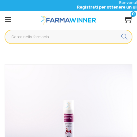
Benvenuto nel nu
Registrati per ottenere un ulteriore 
0
Home
Catalogo
/
Cosmesi
GEL CONTORNO OCCHI ACIDO IALURONICO
Home
Catalogo
/
Cosmesi
/
Viso
GEL CONTORNO OCCHI ACIDO IALURONICO
Home
Catalogo
/
Cosmesi
/
Viso
/
Viso Unisex
GEL CONTORNO OCCHI ACIDO IALURONICO