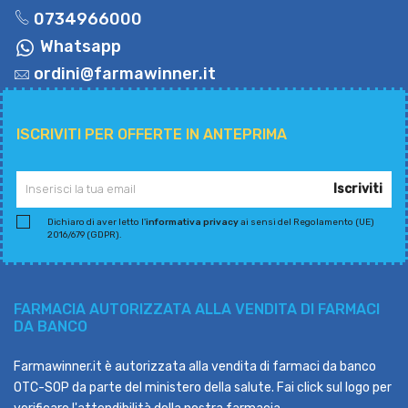
0734966000
Whatsapp
ordini@farmawinner.it
ISCRIVITI PER OFFERTE IN ANTEPRIMA
Iscriviti
Dichiaro di aver letto l'
informativa privacy
ai sensi del Regolamento (UE)
2016/679 (GDPR).
FARMACIA AUTORIZZATA ALLA VENDITA DI FARMACI
DA BANCO
Farmawinner.it è autorizzata alla vendita di farmaci da banco
OTC-SOP da parte del ministero della salute. Fai click sul logo per