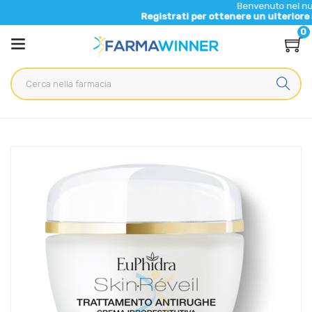
Benvenuto nel nuovo sito di 
Registrati per ottenere un ulteriore 5% di scont
0
Home
Catalogo
/
Cosmesi
/
Viso
/
Viso Unisex
EuPhidra Linea Skin Reveil Crema Idrorestitutiva Antirughe
Pelli Secche 40 ml