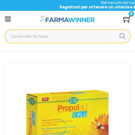
Benvenuto nel nuovo sito di Fa
Registrati per ottenere un ulteriore 5% di sconto 
0
Home
Catalogo
/
Integrazione alimentare
/
Integratori
Esi Linea Protezione Inverno PropolAid Flu Integratore
Alimentare 10 Buste