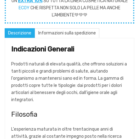
UN
EXTRA 10%
SU TUTTA LA LINEA COSMETICA NATURALE
ECOY
CHE RISPETTA NON SOLO LA PELLE MA ANCHE
L'AMBIENTE💚💚💚
Descrizione
Informazioni sulla spedizione
Indicazioni Generali
Prodotti naturali di elevata qualità, che offrono soluzioni a
tanti piccoli e grandi problemi di salute, aiutando
l'organismo a mantenersi sano ed in forma. La gamma di
prodotti copre tutte le tipologie: dai prodotti per i dolori
articolari al benessere degli occhi, dall'igiene orale agli
integratori.
Filosofia
L'esperienza maturata in oltre trentacinque anni di
attività, grazie al costante impegno posto nella ricerca