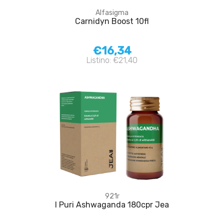
Alfasigma
Carnidyn Boost 10fl
€16,34
Listino: €21,40
921r
I Puri Ashwaganda 180cpr Jea