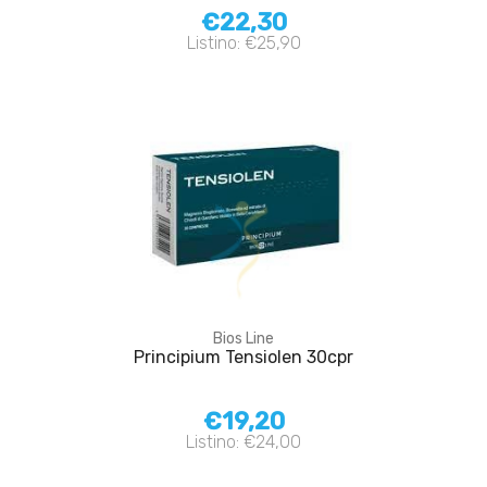
€22,30
Listino: €25,90
Bios Line
Principium Tensiolen 30cpr
€19,20
Listino: €24,00