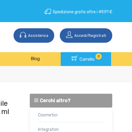
Spedizione gratis oltre i 49,91 €
Assistenza
Accedi/Registrati
0
Blog
Carrello
Cerchi altro?
ile
 ml
Cosmetici
Integratori