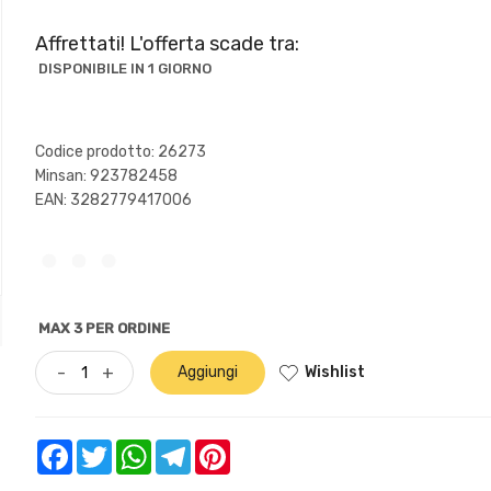
Affrettati! L'offerta scade tra:
DISPONIBILE IN 1 GIORNO
Codice prodotto: 26273
Minsan:
923782458
EAN: 3282779417006
MAX 3 PER ORDINE
Wishlist
-
+
Aggiungi
Facebook
Twitter
WhatsApp
Telegram
Pinterest