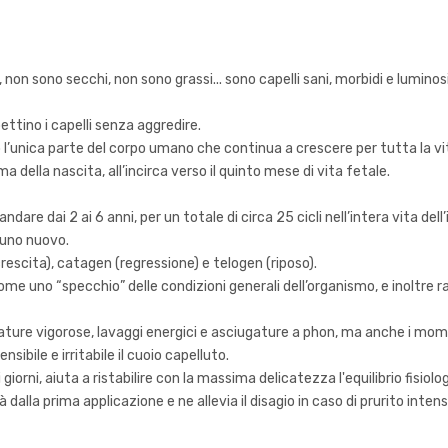
 non sono secchi, non sono grassi... sono capelli sani, morbidi e luminosi
ettino i capelli senza aggredire.
no l’unica parte del corpo umano che continua a crescere per tutta la vi
 della nascita, all’incirca verso il quinto mese di vita fetale.
andare dai 2 ai 6 anni, per un totale di circa 25 cicli nell’intera vita dell’
a uno nuovo.
(crescita), catagen (regressione) e telogen (riposo).
 come uno “specchio” delle condizioni generali dell’organismo, e inoltr
ature vigorose, lavaggi energici e asciugature a phon, ma anche i momen
sibile e irritabile il cuoio capelluto.
giorni, aiuta a ristabilire con la massima delicatezza l'equilibrio fisiolog
à dalla prima applicazione e ne allevia il disagio in caso di prurito intens