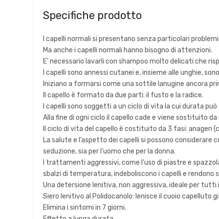
Specifiche prodotto
I capelli normali si presentano senza particolari problemi,
Ma anche i capelli normali hanno bisogno di attenzioni.
E’ necessario lavarli con shampoo molto delicati che risp
I capelli sono annessi cutanei e, insieme alle unghie, so
Iniziano a formarsi come una sottile lanugine ancora prima
Il capello è formato da due parti: il fusto e la radice.
I capelli sono soggetti a un ciclo di vita la cui durata può 
Alla fine di ogni ciclo il capello cade e viene sostituito d
Il ciclo di vita del capello è costituito da 3 fasi: anagen 
La salute e l’aspetto dei capelli si possono considerare
seduzione, sia per l’uomo che per la donna.
I trattamenti aggressivi, come l'uso di piastre e spazzol
sbalzi di temperatura, indeboliscono i capelli e rendono sen
Una detersione lenitiva, non aggressiva, ideale per tutti i 
Siero lenitivo al Polidocanolo: lenisce il cuoio capelluto gi
Elimina i sintomi in 7 giorni.
Effetto a lunga durata.