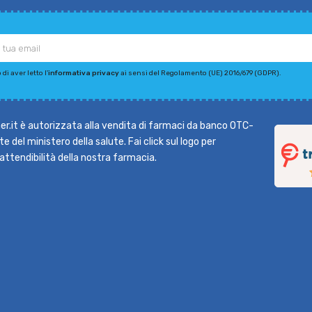
di aver letto l'
informativa privacy
ai sensi del Regolamento (UE) 2016/679 (GDPR).
r.it è autorizzata alla vendita di farmaci da banco OTC-
e del ministero della salute. Fai click sul logo per
l'attendibilità della nostra farmacia.