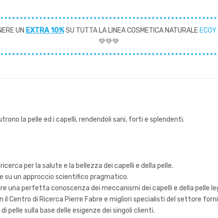
NERE UN
EXTRA 10%
SU TUTTA LA LINEA COSMETICA NATURALE
ECOY
💚💚💚
rono la pelle ed i capelli, rendendoli sani, forti e splendenti.
cerca per la salute e la bellezza dei capelli e della pelle.
he su un approccio scientifico pragmatico.
sire una perfetta conoscenza dei meccanismi dei capelli e della pelle lega
il Centro di Ricerca Pierre Fabre e migliori specialisti del settore for
di pelle sulla base delle esigenze dei singoli clienti.