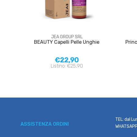
JEA GROUP SRL
BEAUTY Capelli Pelle Unghie
Prin
€22,90
Listino: €25,90
TEL: dal Lu
ASSISTENZA ORDINI
WHATSAPP: 