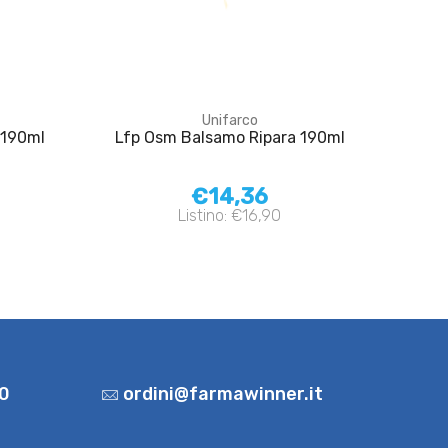
Unifarco
 190ml
Lfp Osm Balsamo Ripara 190ml
€14,36
Listino: €16,90
0
ordini@farmawinner.it