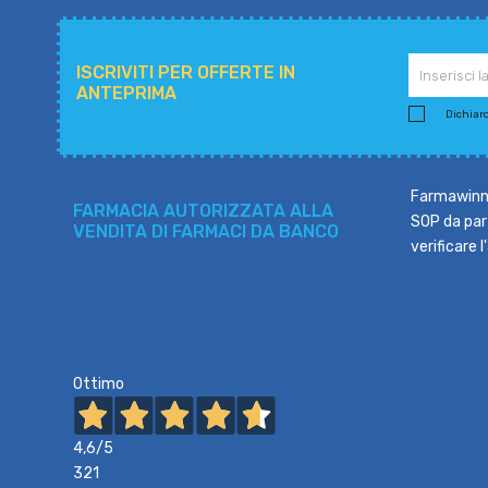
ISCRIVITI PER OFFERTE IN
ANTEPRIMA
Dichiaro 
Farmawinne
FARMACIA AUTORIZZATA ALLA
SOP da part
VENDITA DI FARMACI DA BANCO
verificare 
Ottimo
4,6
/5
321