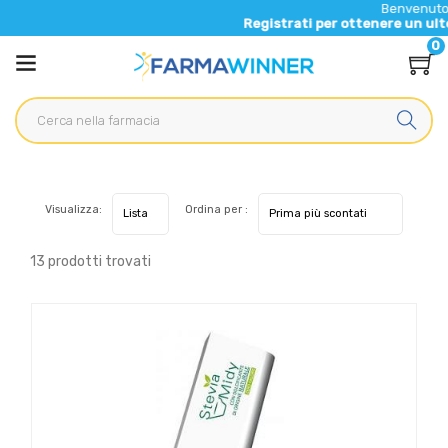
Benvenuto nel nuovo s
Registrati per ottenere un ulteriore 5% d
0
Visualizza:
Ordina per :
13 prodotti trovati