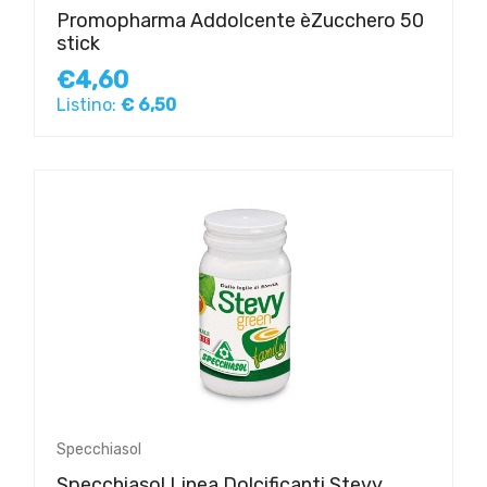
Promopharma Addolcente èZucchero 50
stick
€4,60
Listino:
€ 6,50
Specchiasol
Specchiasol Linea Dolcificanti Stevy