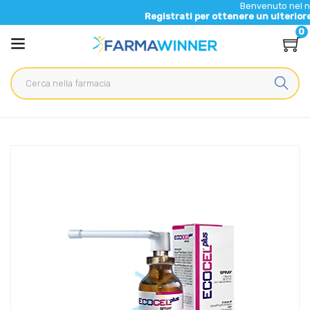
Benvenuto nel nuovo sito di
Registrati per ottenere un ulteriore 5% di scon
0
Home
Catalogo
/
Cosmesi
/
Unghie
Difa Cooper Linea Unghie Sane ECOCEL Plus Spray Cutaneo-
Ungueale 20 ml