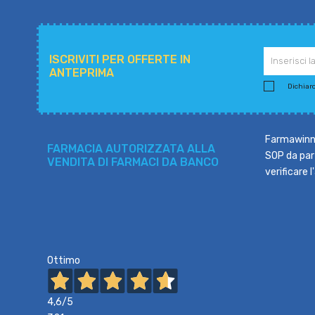
ISCRIVITI PER OFFERTE IN
ANTEPRIMA
Dichiaro 
Farmawinne
FARMACIA AUTORIZZATA ALLA
SOP da part
VENDITA DI FARMACI DA BANCO
verificare 
Ottimo
4,6
/5