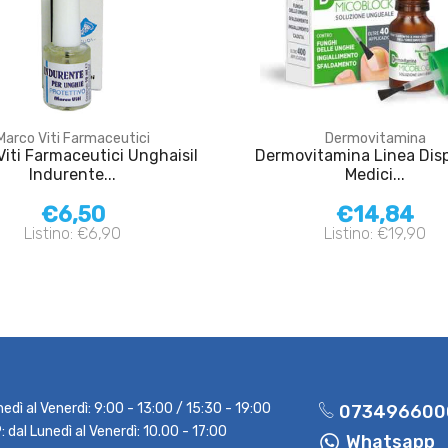
Marco Viti Farmaceutici
Dermovitamina
Viti Farmaceutici Unghaisil
Dermovitamina Linea Disp
Indurente...
Medici...
€6,50
€14,84
Listino: €6,90
Listino: €19,90
nedì al Venerdì: 9:00 - 13:00 / 15:30 - 19:00
073496600
dal Lunedì al Venerdì: 10.00 - 17:00
Whatsapp