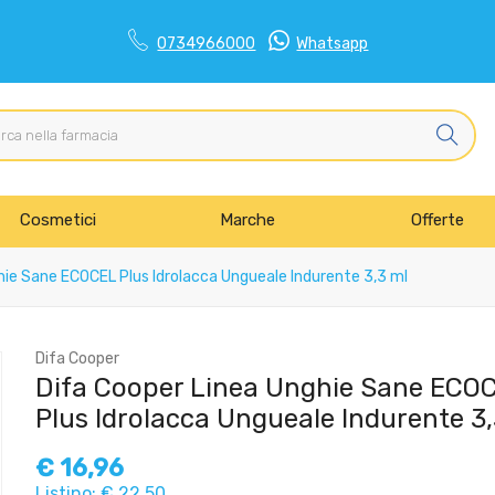
0734966000
Whatsapp
Cosmetici
Marche
Offerte
hie Sane ECOCEL Plus Idrolacca Ungueale Indurente 3,3 ml
Difa Cooper
Difa Cooper Linea Unghie Sane ECO
Plus Idrolacca Ungueale Indurente 3,
€
16,96
Listino: € 22,50