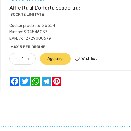
Affrettati! L'offerta scade tra:
SCORTE LIMITATE
Codice prodotto: 26554
Minsan:
904546037
EAN: 7612729000679
MAX 3 PER ORDINE
Wishlist
-
+
Aggiungi
Facebook
Twitter
WhatsApp
Telegram
Pinterest