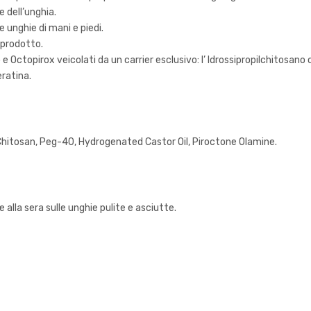
e dell’unghia.
e unghie di mani e piedi.
l prodotto.
e Octopirox veicolati da un carrier esclusivo: l’ Idrossipropilchitosano
eratina.
hitosan, Peg-40, Hydrogenated Castor Oil, Piroctone Olamine.
lla sera sulle unghie pulite e asciutte.