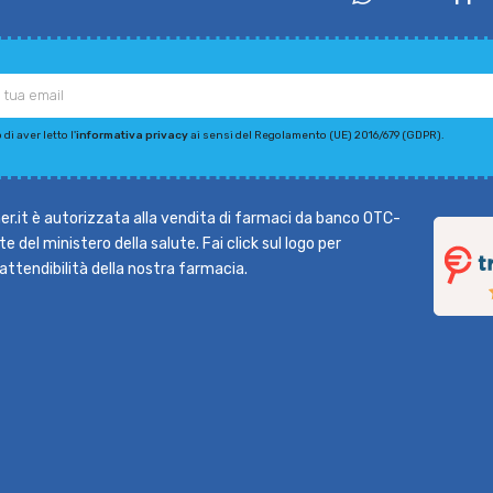
di aver letto l'
informativa privacy
ai sensi del Regolamento (UE) 2016/679 (GDPR).
r.it è autorizzata alla vendita di farmaci da banco OTC-
e del ministero della salute. Fai click sul logo per
l'attendibilità della nostra farmacia.