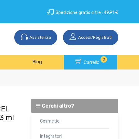
Spedizione gratis oltre i 49,91 €
Assistenza
Accedi/Registrati
0
Blog
Carrello
Cerchi altro?
CEL
3 ml
Cosmetici
Integratori