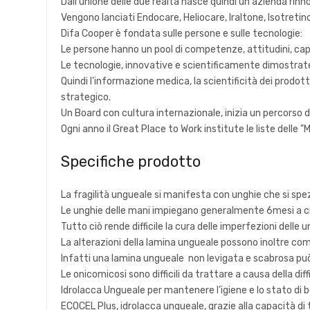
Dall'unione delle due realtà nasce quindi un'azienda rin
Vengono lanciati Endocare, Heliocare, Iraltone, Isotretino
Difa Cooper è fondata sulle persone e sulle tecnologie:
Le persone hanno un pool di competenze, attitudini, cap
Le tecnologie, innovative e scientificamente dimostrate,
Quindi l'informazione medica, la scientificità dei prodott
strategico.
Un Board con cultura internazionale, inizia un percorso di
Ogni anno il Great Place to Work institute le liste delle 
Specifiche prodotto
La fragilità ungueale si manifesta con unghie che si spezza
Le unghie delle mani impiegano generalmente 6mesi a cre
Tutto ciò rende difficile la cura delle imperfezioni delle u
La alterazioni della lamina ungueale possono inoltre com
Infatti una lamina ungueale non levigata e scabrosa può 
Le onicomicosi sono difficili da trattare a causa della di
Idrolacca Ungueale per mantenere l’igiene e lo stato di b
ECOCEL Plus, idrolacca ungueale, grazie alla capacità di t