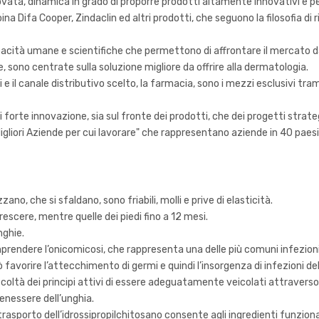
novata, dinamica in grado di proporre prodotti altamente innovativi e 
ina Difa Cooper, Zindaclin ed altri prodotti, che seguono la filosofia di 
acità umane e scientifiche che permettono di affrontare il mercato da
 sono centrate sulla soluzione migliore da offrire alla dermatologia.
i e il canale distributivo scelto, la farmacia, sono i mezzi esclusivi tr
 forte innovazione, sia sul fronte dei prodotti, che dei progetti strateg
"Migliori Aziende per cui lavorare" che rappresentano aziende in 40 paesi
no, che si sfaldano, sono friabili, molli e prive di elasticità.
scere, mentre quelle dei piedi fino a 12 mesi.
nghie.
prendere l’onicomicosi, che rappresenta una delle più comuni infezioni:
favorire l’attecchimento di germi e quindi l’insorgenza di infezioni de
fficoltà dei principi attivi di essere adeguatamente veicolati attraverso 
enessere dell’unghia.
rasporto dell’idrossipropilchitosano consente agli ingredienti funzionali