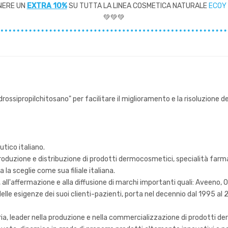
NERE UN
EXTRA 10%
SU TUTTA LA LINEA COSMETICA NATURALE
ECOY
💚💚💚
ossipropilchitosano" per facilitare il miglioramento e la risoluzione de
tico italiano.
 produzione e distribuzione di prodotti dermocosmetici, specialità far
 la sceglie come sua filiale italiana.
, all'affermazione e alla diffusione di marchi importanti quali: Aveeno, O
le esigenze dei suoi clienti-pazienti, porta nel decennio dal 1995 al 20
ia, leader nella produzione e nella commercializzazione di prodotti de