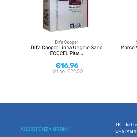
Difa Cooper
Difa Cooper Linea Unghie Sane
Marco 
ECOCEL Plus...
€16,96
Listino: €22,50
TEL: dal Lu
ASSISTENZA ORDINI
WHATSAPP: 