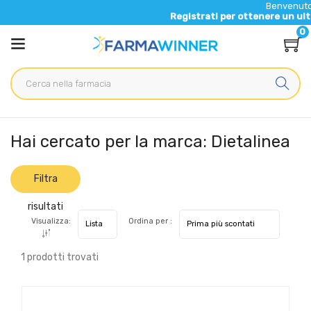
Benvenuto nel 
Registrati per ottenere un ulterio
0
Home
Marche parafarmaci
Dietalinea
Hai cercato per la marca: Dietalinea
Filtra
risultati
Visualizza:
Ordina per :
1 prodotti trovati