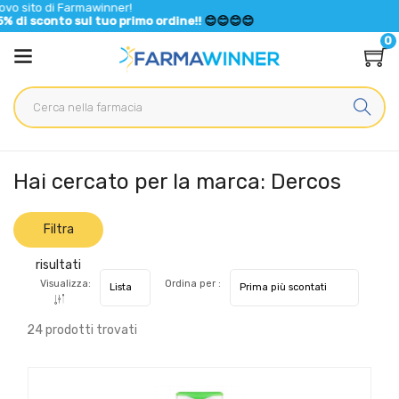
i Farmawinner!
nto sul tuo primo ordine!!
😊😊😊😊
0
Home
Marche parafarmaci
Dercos
Hai cercato per la marca: Dercos
Filtra
risultati
Visualizza:
Ordina per :
24 prodotti trovati