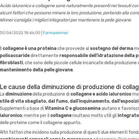
Acido ialuronico e collagene sono naturalmente presenti nei tessuti conn
alcuni fattori che possono minare la loro produzione, portando alla c
Winner consiglia i migliori integratori per mantenere la pelle giovane
30/04/2022 18:46:00 |
Farmawinner
Il
collagene è una proteina
che provvede al
sostegno del derma
me
polisaccaride
direttamente
responsabile dell’idratazione della p
fibroblasti
, che sono delle piccole cellule incaricate della produzione
mantenimento della pelle giovane
.
Le cause della diminuzione di produzione di collag
La
diminuzione
della produzione di
collagene e acido ialuronico
mol
stile di vita sbagliato, dal fumo, dall’inquinamento, dall'esposi
Supplementi a base di
Vitamina C e glucosamina
aiutano e favorisc
ialuronico
; mentre per il
collagene
risultano molto utili gli
integrator
delle proteine come il collagene appunto.
Altri fattori che incidono sulla produzione di questi due elementi fonda