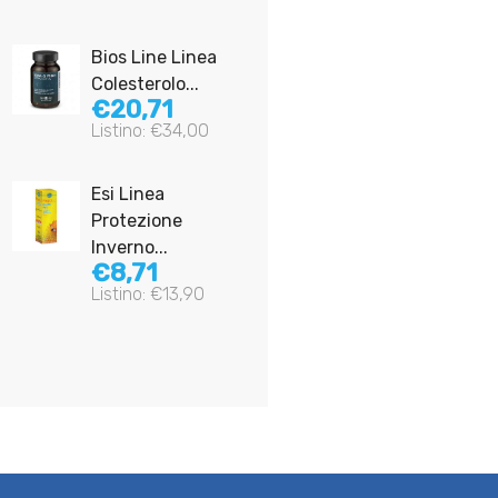
Bios Line Linea
Esi Linea
Colesterolo...
Immunilflor
€20,71
Difese...
Listino: €34,00
€10,59
Listino: €16,90
Esi Linea
Protezione
Briovitase
Inverno...
Linea Sali
€8,71
Minerali...
Listino: €13,90
€7,46
Listino: €11,90