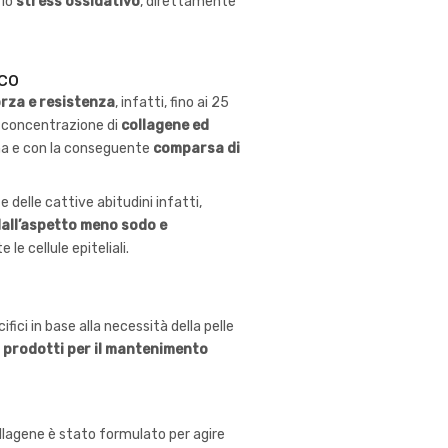
 lo
stress ossidativo
, direttamente
ico
rza e resistenza
, infatti, fino ai 25
la concentrazione di
collagene ed
ma e con la conseguente
comparsa di
e delle cattive abitudini infatti,
 dall’aspetto meno sodo e
le cellule epiteliali.
ici in base alla necessità della pelle
ri prodotti per il mantenimento
ollagene è stato formulato per agire