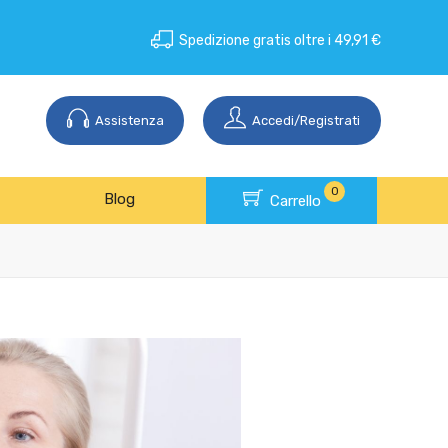
Spedizione gratis oltre i 49,91 €
Assistenza
Accedi/Registrati
0
Blog
Carrello