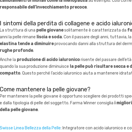
cambiamenti ormonali come la menopausa
ad esempio. Così come
responsabile dell’invecchiamento precoce
.
I sintomi della perdita di collagene e acido ialuron
La struttura di una
pelle giovane
solitamente è caratterizzata da
fo
anni la pelle rimane
liscia e soda
. Con il passare degli anni, tuttavia, 
elastina tende a diminuire
provocando danni alla struttura del der
rughe profonde
.
Anche la
produzione di acido ialuronico
risente del passare dell’età 
quando la sua produzione diminuisce
la pelle può risultare secca e
compatto
. Questo perché l’acido ialuronico aiuta a mantenere idratate 
Come mantenere la pelle giovane?
Per mantenere la pelle giovane è opportuno scegliere dei prodotti specif
e dalla tipologia di pelle del soggetto. Farma Winner consiglia
i miglio
della pelle giovane
.
Swisse Linea Bellezza della Pelle
: Integratore con acido ialuronico e c