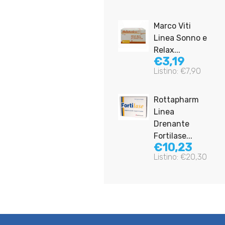
Zeta
Marco Viti
Farmaceutici
Linea Sonno e
Prolife
Relax...
€3,19
Zerogas 45...
Listino: €7,90
€7,50
Listino: €11,40
Rottapharm
Supradyn
Linea
Linea Vitamine
Drenante
Minerali...
Fortilase...
€9,85
€10,23
Listino: €14,90
Listino: €20,30