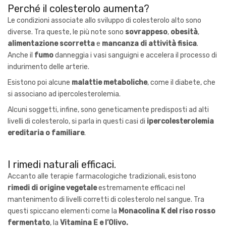
Perché il colesterolo aumenta?
Le condizioni associate allo sviluppo di colesterolo alto sono
diverse. Tra queste, le più note sono
sovrappeso
,
obesità
,
alimentazione scorretta
e
mancanza di attività fisica
.
Anche il
fumo
danneggia i vasi sanguigni e accelera il processo di
indurimento delle arterie.
Esistono poi alcune
malattie metaboliche
, come il diabete, che
si associano ad ipercolesterolemia.
Alcuni soggetti, infine, sono geneticamente predisposti ad alti
livelli di colesterolo, si parla in questi casi di
ipercolesterolemia
ereditaria o familiare
.
I rimedi naturali efficaci.
Accanto alle terapie farmacologiche tradizionali, esistono
rimedi di origine vegetale
estremamente efficaci nel
mantenimento di livelli corretti di colesterolo nel sangue. Tra
questi spiccano elementi come la
Monacolina K del riso rosso
fermentato
, la
Vitamina E e l’
Olivo.