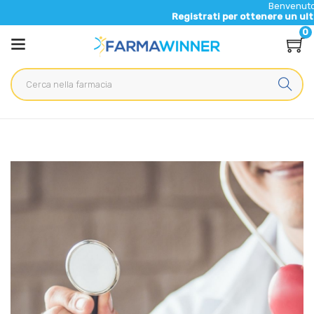
Benvenuto nel nu
Registrati per ottenere un ulteriore
0
Home
Blog
Salute generale
Colesterolo alto: come prevenire e affrontare questa
condizione