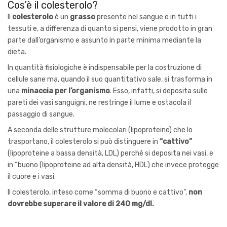
Cos’è il colesterolo?
Il
colesterolo
è un
grasso
presente nel sangue e in tutti i
tessuti e, a differenza di quanto si pensi, viene prodotto in gran
parte dall’organismo e assunto in parte minima mediante la
dieta.
In quantità fisiologiche è indispensabile per la costruzione di
cellule sane ma, quando il suo quantitativo sale, si trasforma in
una
minaccia per l’organismo
. Esso, infatti, si deposita sulle
pareti dei vasi sanguigni, ne restringe il lume e ostacola il
passaggio di sangue.
A seconda delle strutture molecolari (lipoproteine) che lo
trasportano, il colesterolo si può distinguere in
“cattivo”
(lipoproteine a bassa densità, LDL) perché si deposita nei vasi, e
in “buono (lipoproteine ad alta densità, HDL) che invece protegge
il cuore e i vasi.
Il colesterolo, inteso come “somma di buono e cattivo”,
non
dovrebbe superare il valore di 240 mg/dl.