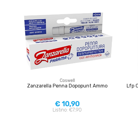
Coswell
Zanzarella Penna Dopopunt Ammo
Lfp 
€ 10,90
Listino: €7,90