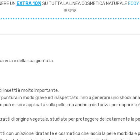
NERE UN
EXTRA 10%
SU TUTTA LA LINEA COSMETICA NATURALE
ECOY
💚💚💚
 vita e della sua giornata.
di insetti è molto importante.
a puntura in modo grave ed inaspettato, fino a generare uno shock anaf
può essere applicata sulla pelle, ma anche a distanza, per coprire tut
tratti di origine vegetale, studiata per proteggere delicatamente la pel
etti con un’azione idratante e cosmetica che lascia la pelle morbida 