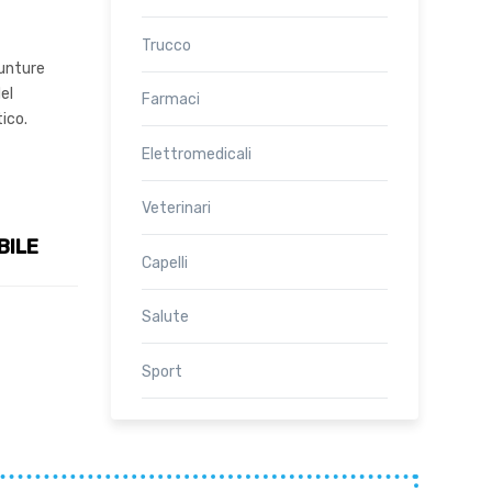
Trucco
punture
del
Farmaci
tico.
Elettromedicali
Veterinari
BILE
Capelli
Salute
Sport