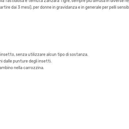
la fastidiosa e temuta Zanzara Tigre, sempre più diffusa in diverse reg
rtire dai 3 mesi), per donne in gravidanza e in generale per pelli sensibil
 insetto, senza utilizzare alcun tipo di sostanza.
 dalle punture degli insetti.
bambino nella carrozzina.