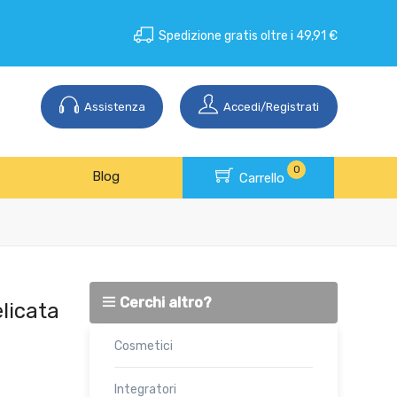
Spedizione gratis oltre i 49,91 €
Assistenza
Accedi/Registrati
0
Blog
Carrello
Cerchi altro?
licata
Cosmetici
Integratori