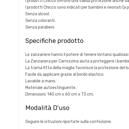
I prodotti Chicco offrono una valida protezione anche dal
I prodotti Chicco sono indicati per bambini e neonati (a pa
Senza alcool.
Senza coloranti.
Senza parabeni.
Specifiche prodotto
Le zanzariere hanno il potere di tenere lontano qualsiasi
La Zanzariera per Carrozzina aiuta a proteggere i bambini
La trama fitta della maglia favorisce la protezione del 
Facile da applicare grazie al bordo elastico.
Lavabile a mano.
Materiale autoestinguente.
Dimensioni: 140 cm x 60 cm x 73 cm.
Modalità D'uso
Seguire le istruzioni riportate sulla confezione.