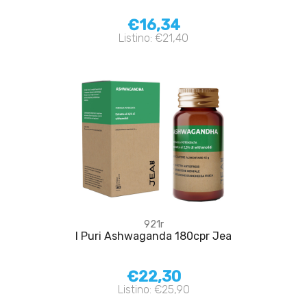
€16,34
Listino: €21,40
921r
I Puri Ashwaganda 180cpr Jea
€22,30
Listino: €25,90