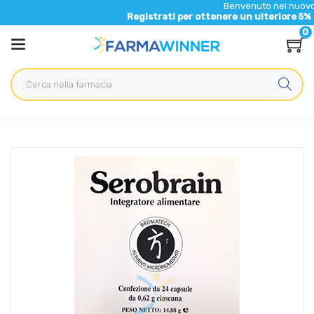
Benvenuto nel nuovo sito di Fa
Registrati per ottenere un ulteriore 5% di sconto 
0
Home
Catalogo
/
Integrazione alimentare
/
Integratori
Bromatech Linea Benessere Energia Serobrain Integratore
Alimentare 24 Capsule