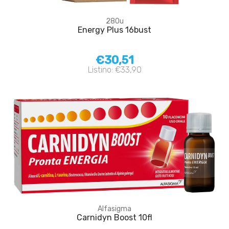
280u
Energy Plus 16bust
€30,51
Listino: €33,90
Alfasigma
Carnidyn Boost 10fl