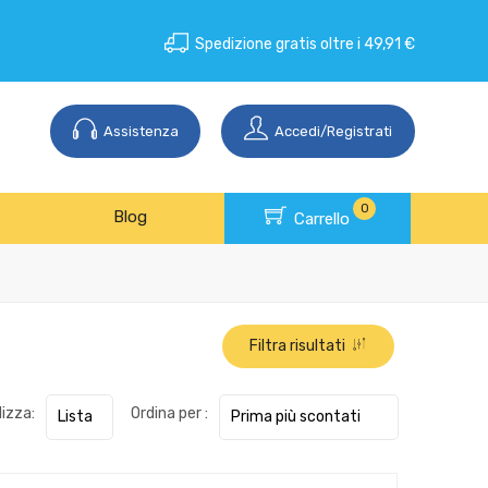
Spedizione gratis oltre i 49,91 €
Assistenza
Accedi/Registrati
0
Blog
Carrello
Filtra risultati
lizza:
Ordina per :