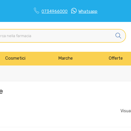
0734966000
Whatsapp
Cosmetici
Marche
Offerte
e
Visua