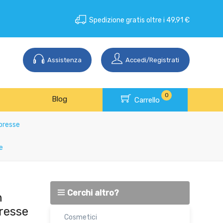
Spedizione gratis oltre i 49,91 €
Assistenza
Accedi/Registrati
0
Blog
Carrello
mpresse
e
Cerchi altro?
n
resse
Cosmetici