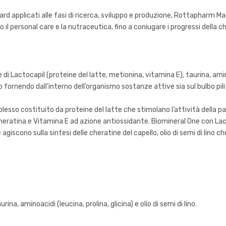
ard applicati alle fasi di ricerca, sviluppo e produzione, Rottapharm
il personal care e la nutraceutica, fino a coniugare i progressi della c
Lactocapil (proteine del latte, metionina, vitamina E), taurina, aminoaci
rnendo dall’interno dell’organismo sostanze attive sia sul bulbo pilifer
esso costituito da proteine del latte che stimolano l’attività della pa
Cheratina e Vitamina E ad azione antiossidante. Biomineral One con Lact
che agiscono sulla sintesi delle cheratine del capello, olio di semi di lin
ina, aminoacidi (leucina, prolina, glicina) e olio di semi di lino.