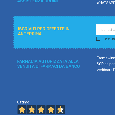
ASSISTENZA ORDINI
WHATSAPP: 
ISCRIVITI PER OFFERTE IN
ANTEPRIMA
Dichiaro 
Farmawinne
FARMACIA AUTORIZZATA ALLA
SOP da part
VENDITA DI FARMACI DA BANCO
verificare 
Ottimo