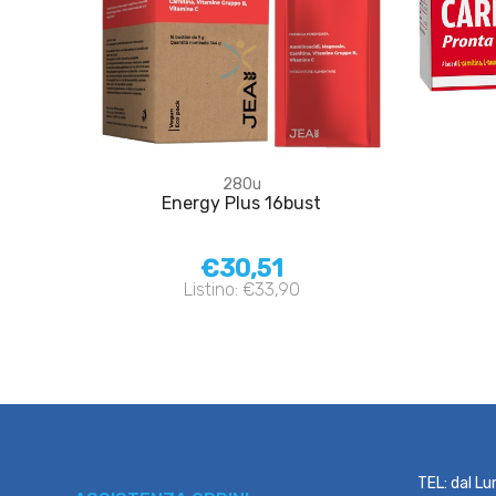
280u
Energy Plus 16bust
€30,51
Listino: €33,90
TEL: dal Lu