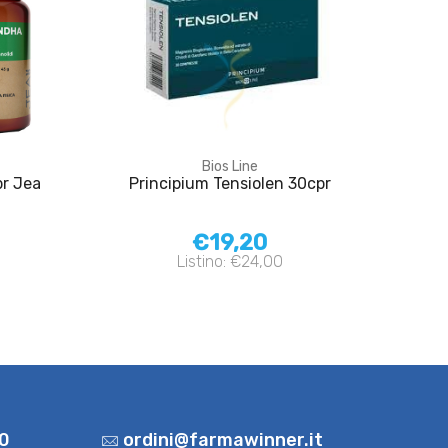
Bios Line
pr Jea
Principium Tensiolen 30cpr
€19,20
Listino: €24,00
0
ordini@farmawinner.it