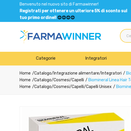
Benvenuto nel nuovo sito di Farmawinner!
Registrati per ottenere un ulteriore 5% di sconto sul
tuo primo ordine!!
😊😊😊😊
Categorie
Integratori
Home
Catalogo
/
Integrazione alimentare
/
Integratori
Bio
Home
Catalogo
/
Cosmesi
/
Capelli
Biomineral Linea Hair 
Home
Catalogo
/
Cosmesi
/
Capelli
/
Capelli Unisex
Biominer