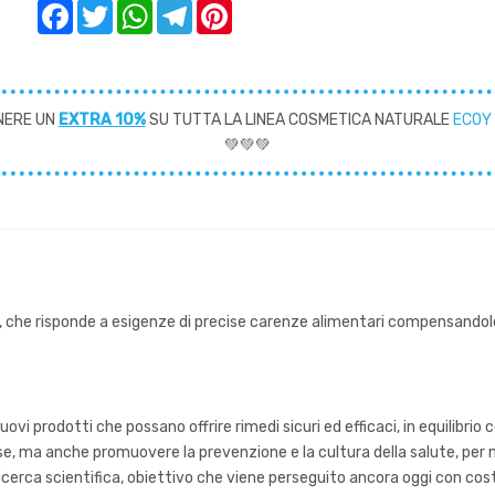
Facebook
Twitter
WhatsApp
Telegram
Pinterest
NERE UN
EXTRA 10%
SU TUTTA LA LINEA COSMETICA NATURALE
ECOY
💚💚💚
 che risponde a esigenze di precise carenze alimentari compensandole
 prodotti che possano offrire rimedi sicuri ed efficaci, in equilibrio 
se, ma anche promuovere la prevenzione e la cultura della salute, per mi
erca scientifica, obiettivo che viene perseguito ancora oggi con cos