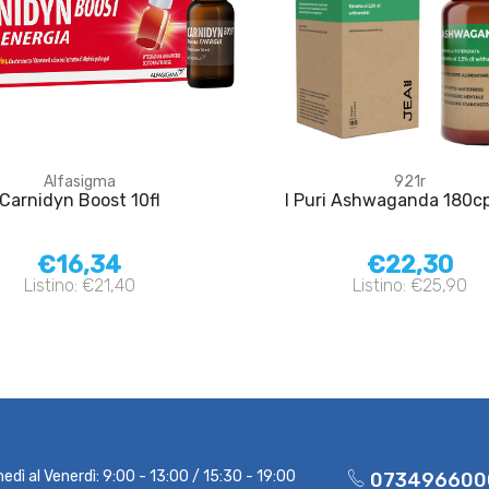
Alfasigma
921r
Carnidyn Boost 10fl
I Puri Ashwaganda 180c
€16,34
€22,30
Listino: €21,40
Listino: €25,90
nedì al Venerdì: 9:00 - 13:00 / 15:30 - 19:00
073496600