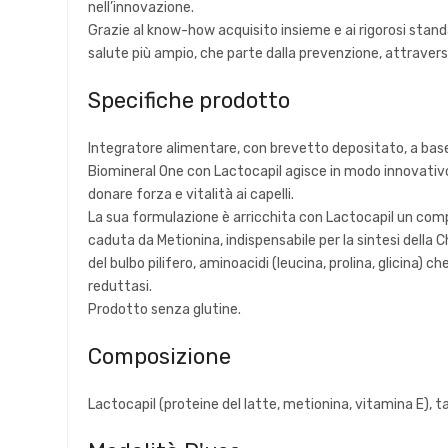
nell’innovazione.
Grazie al know-how acquisito insieme e ai rigorosi stand
salute più ampio, che parte dalla prevenzione, attraverso 
Specifiche prodotto
Integratore alimentare, con brevetto depositato, a base di 
Biomineral One con Lactocapil agisce in modo innovativo fo
donare forza e vitalità ai capelli.
La sua formulazione è arricchita con Lactocapil un compl
caduta da Metionina, indispensabile per la sintesi della 
del bulbo pilifero, aminoacidi (leucina, prolina, glicina) 
reduttasi.
Prodotto senza glutine.
Composizione
Lactocapil (proteine del latte, metionina, vitamina E), taur