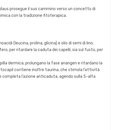
 Madaus prosegue il suo cammino verso un concetto di
himica con la tradizione fitoterapica.
di (leucina, prolina, glicina) e olio di semi di lino.
o, per ritardare la caduta dei capelli, sia sul fusto, per
pilla dermica, prolungano la fase anangen e ritardano la
ocapil contiene inoltre taurina, che stimola l’attività
o che completa l’azione anticaduta, agendo sulla 5-alfa