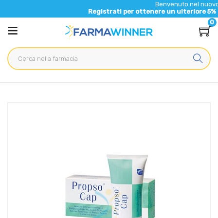
Benvenuto nel nuovo sito di Far
Registrati per ottenere un ulteriore 5% di sconto su
0
Home
Catalogo
/
Cosmesi
/
Capelli
/
Capelli Unisex
Biogena Linea Trattamento Psoriasi del Cuoio Capelluto
Propso Cap Impacco 150 ml