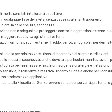
i molto sensibili, intolleranti e reattive.
lle, in qualunque fase della vita, senza cause scatenanti apparenti.
ciore, la pelle che tira, secchezza.
rotezione non è adeguata a proteggere contro le aggressioni esterne, a cau
aggiore reattività agli stimoli esterni.
azioni ormonali, ecc.), esterne (freddo, vento, smog, sole), per derma
diata per minimizzare i rischi di insorgenza di allergie e irritazioni.
la pelle in casi di secchezza, anche dovuta a particolari manifestazioni 
diata per minimizzare i rischi di insorgenza di allergie e irritazioni.
o sensibile, intollerante e reattiva, Triderm è l’ideale anche per i co
trema gradevolezza applicativa.
pondono alla Filosofia dei Senza: ovvero senza conservanti, profumo, o 