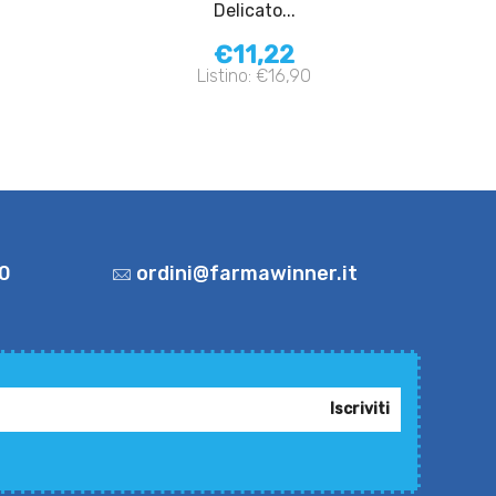
Delicato...
€11,22
Listino: €16,90
0
ordini@farmawinner.it
Iscriviti