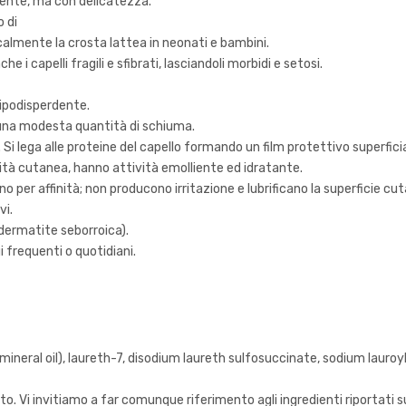
ente, ma con delicatezza.
o di
ocalmente la crosta lattea in neonati e bambini.
i capelli fragili e sfibrati, lasciandoli morbidi e setosi.
lipodisperdente.
 una modesta quantità di schiuma.
i lega alle proteine del capello formando un film protettivo superficia
abilità cutanea, hanno attività emolliente ed idratante.
no per affinità; non producono irritazione e lubrificano la superficie cu
vi.
 (dermatite seborroica).
gi frequenti o quotidiani.
ineral oil), laureth-7, disodium laureth sulfosuccinate, sodium lauro
. Vi invitiamo a far comunque riferimento agli ingredienti riportati su