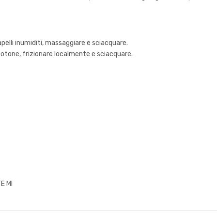
capelli inumiditi, massaggiare e sciacquare.
 cotone, frizionare localmente e sciacquare.
E MI