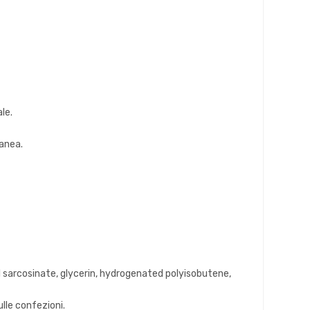
le.
tanea.
yl sarcosinate, glycerin, hydrogenated polyisobutene,
lle confezioni.