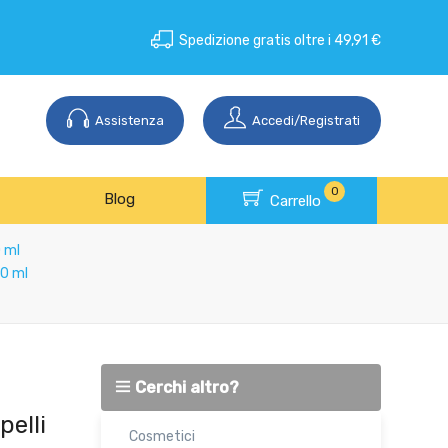
Spedizione gratis oltre i 49,91 €
Assistenza
Accedi/Registrati
0
Blog
Carrello
 ml
00 ml
Cerchi altro?
elli
Cosmetici