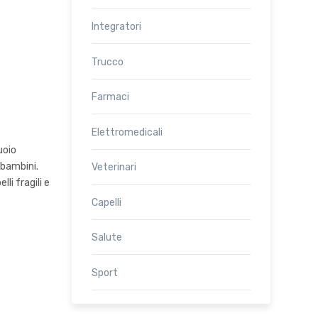
Integratori
Trucco
Farmaci
Elettromedicali
uoio
 bambini.
Veterinari
li fragili e
Capelli
Salute
Sport