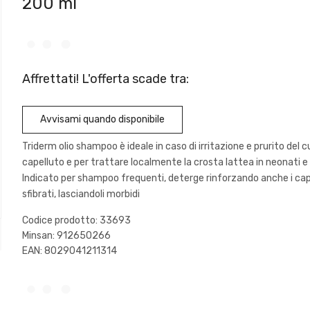
200 ml
Affrettati! L'offerta scade tra:
Avvisami quando disponibile
Triderm olio shampoo è ideale in caso di irritazione e prurito del c
capelluto e per trattare localmente la crosta lattea in neonati e
Indicato per shampoo frequenti, deterge rinforzando anche i capel
sfibrati, lasciandoli morbidi
Codice prodotto: 33693
Minsan:
912650266
EAN: 8029041211314