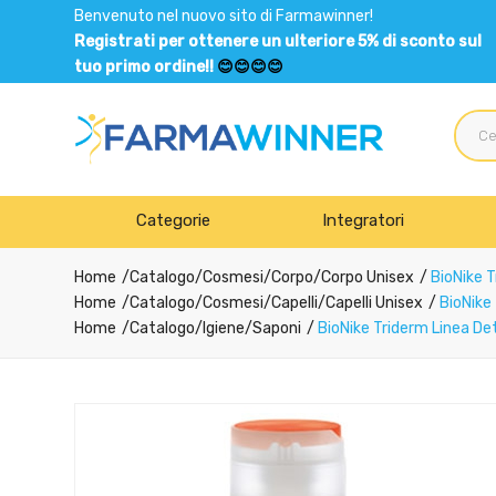
Benvenuto nel nuovo sito di Farmawinner!
Registrati per ottenere un ulteriore 5% di sconto sul
tuo primo ordine!!
😊😊😊😊
Categorie
Integratori
Home
Catalogo
/
Cosmesi
/
Corpo
/
Corpo Unisex
BioNike T
Home
Catalogo
/
Cosmesi
/
Capelli
/
Capelli Unisex
BioNike 
Home
Catalogo
/
Igiene
/
Saponi
BioNike Triderm Linea De