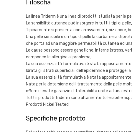
Filosofia
La linea Triderm è una linea di prodotti studiata per le pell
La sensibilità cutanea può insorgere in tutti i tipi di pe
Tipicamente si presenta con arrossamenti, pizzicore, bru
Una pelle sensibile è un tipo di pelle la cui barriera di p
che porta ad una maggiore permeabilità cutanea ed una m
Le cause possono essere genetiche, interne (stress, vari
componente allergica al problema).
La sua essenzialità formulativa è stata appositamente stu
Idrata gli strati superficiali dell'epidermide e protegge 
La sua essenzialità formulativa è stata appositamente stu
Nata per la detersione ed il trattamento della pelle molt
offrire elevate garanzie di tollerabilità unite ad una es
Tutti i prodotti Triderm sono altamente tollerabili e ris
Prodotti Nickel Tested.
Specifiche prodotto