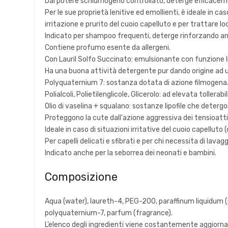
Dal potere schiumogeno controllato, deterge efficacem
Per le sue proprietà lenitive ed emollienti, è ideale in cas
irritazione e prurito del cuoio capelluto e per trattare l
Indicato per shampoo frequenti, deterge rinforzando anche 
Contiene profumo esente da allergeni.
Con Lauril Solfo Succinato: emulsionante con funzione 
Ha una buona attività detergente pur dando origine ad
Polyquaternium 7: sostanza dotata di azione filmogena. S
Polialcoli, Polietilenglicole, Glicerolo: ad elevata toller
Olio di vaselina + squalano: sostanze lipofile che detergo
Proteggono la cute dall'azione aggressiva dei tensioatti
Ideale in caso di situazioni irritative del cuoio capelluto
Per capelli delicati e sfibrati e per chi necessita di lavag
Indicato anche per la seborrea dei neonati e bambini.
Composizione
Aqua (water), laureth-4, PEG-200, paraffinum liquidum (m
polyquaternium-7, parfum (fragrance).
L’elenco degli ingredienti viene costantemente aggiornato