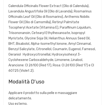
Calendula Officinalis Flower Extract (Olio di Calendula),
Lavandula Angustifolia Oil (Olio di Lavanda), Rosmarinus
Officinalis Leaf Oil (Olio di Rosmarino), Anthemis Nobilis
Flower Oil (Olio di Camomilla), Retinyl Palmitate
Tocopheryl Acetate (Vitamina E), Paraffinum Liquidum,
Triisononanoin, Cetearyl Ethylhexanoate, Isopropyl
Myristate, Glycine Soja Oil, Helianthus Annuus Seed Oil,
BHT, Bisabolol, Alpha-Isomethyl Ionone, Amyl Cinnamal,
Benzyl Salicylate, Citronellol, Coumarin, Eugenol, Farnesol,
Geraniol Hydroxycitronellal, Hydroxyisohexyl 3-
Cyclohexene Carboxaldehyde, Limonene, Linalool,
Arancione: CI 26100 (Red 17), Rosa: CI 26100 (Red 17) e CI
60725 (Violet 2).
Modalità D'uso
Applicare il prodotto sulla pelle e massaggiare
delicatamente.
Uso esterno.