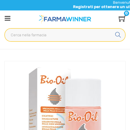
Benvenuto nel nu
Registrati per ottenere un ulteriore
0
Home
Catalogo
/
Cosmesi
/
Corpo
Bio-Oil Olio Dermatologico Idratante Anti-Età Uniformante
Rigenerante 125 ml