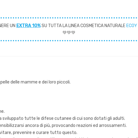
NERE UN
EXTRA 10%
SU TUTTA LA LINEA COSMETICA NATURALE
ECOY
💚💚💚
a pelle delle mamme e dei loro piccoli.
me.
a sviluppato tutte le difese cutanee di cui sono dotati gli adulti.
a sensibilizzarsi ancora di più, provocando reazioni ed arrossamenti.
vitare, prevenire e curare tutto questo.