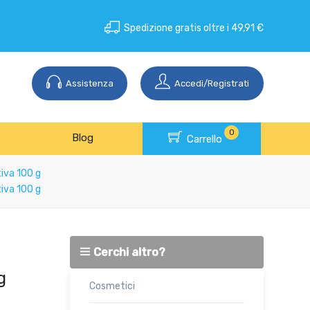
Spedizione gratis oltre i 49,91 €
Assistenza
Accedi/Registrati
0
Blog
Carrello
iva 100 g
iva 100 g
Cerchi altro?
g
Cosmetici