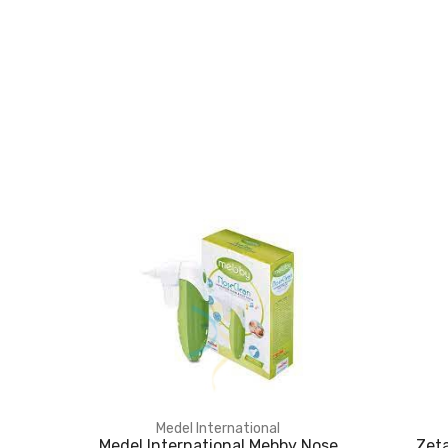
Medel International
Medel International Mebby Nose
Zet