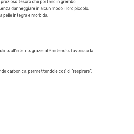
l prezioso tesoro che portano in grembo.
enza danneggiare in alcun modo il loro piccolo.
la pelle integra e morbida.
ino; all'interno, grazie al Pantenolo, favorisce la
ride carbonica, permettendole così di "respirare".