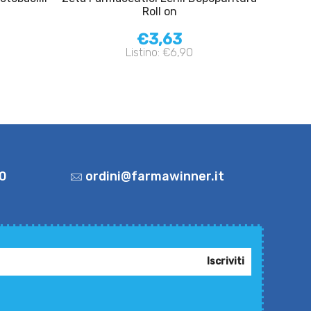
Roll on
€3,63
Listino: €6,90
0
ordini@farmawinner.it
Iscriviti