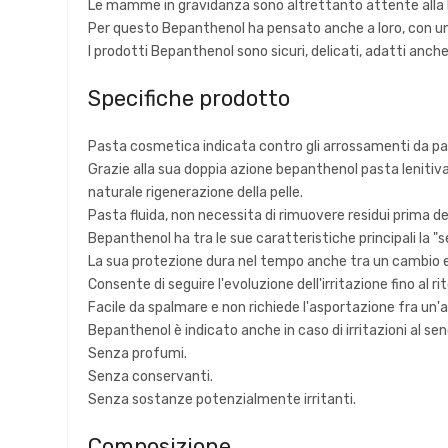
Le mamme in gravidanza sono altrettanto attente alla lo
Per questo Bepanthenol ha pensato anche a loro, con una
I prodotti Bepanthenol sono sicuri, delicati, adatti anche 
Specifiche prodotto
Pasta cosmetica indicata contro gli arrossamenti da pa
Grazie alla sua doppia azione bepanthenol pasta lenitiva c
naturale rigenerazione della pelle.
Pasta fluida, non necessita di rimuovere residui prima d
Bepanthenol ha tra le sue caratteristiche principali la "
La sua protezione dura nel tempo anche tra un cambio e 
Consente di seguire l'evoluzione dell'irritazione fino al ri
Facile da spalmare e non richiede l'asportazione fra un'ap
Bepanthenol è indicato anche in caso di irritazioni al s
Senza profumi.
Senza conservanti.
Senza sostanze potenzialmente irritanti.
Composizione