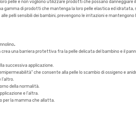
ro pelle e non vogliono utilizzare prodotti che possano danneggiare i
 gamma di prodotti che mantenga la loro pelle elastica ed idratata, s
alle pelli sensibili dei bambini, prevengono le irritazioni e mantengono 
nnolino
.
rea una barriera protettiva fra la pelle delicata del bambino e il pannol
ella successiva applicazione.
semipermeabilità" che consente alla pelle lo scambio di ossigeno e anid
l'altro.
torno della normalità.
plicazione e l'altra.
eno per la mamma che allatta.