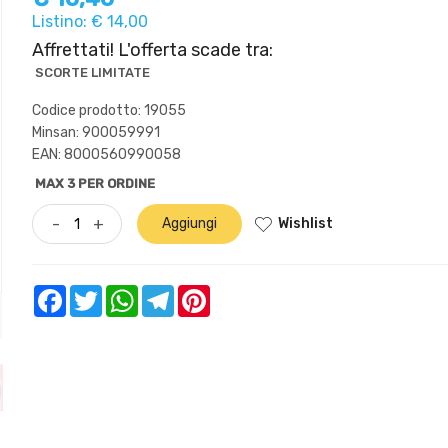
Listino: € 14,00
Affrettati! L'offerta scade tra:
SCORTE LIMITATE
Codice prodotto: 19055
Minsan:
900059991
EAN: 8000560990058
MAX 3 PER ORDINE
Wishlist
-
+
Aggiungi
Facebook
Twitter
WhatsApp
Telegram
Pinterest