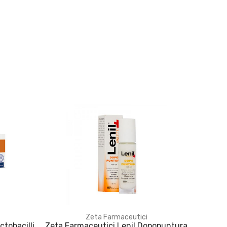
Zeta Farmaceutici
ctobacilli
Zeta Farmaceutici Lenil Dopopuntura