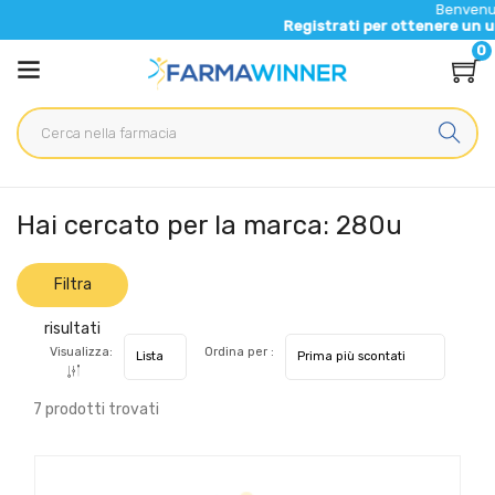
Benvenuto nel n
Registrati per ottenere un ulteriore
0
Home
Marche parafarmaci
280u
Hai cercato per la marca: 280u
Filtra
risultati
Visualizza:
Ordina per :
7 prodotti trovati