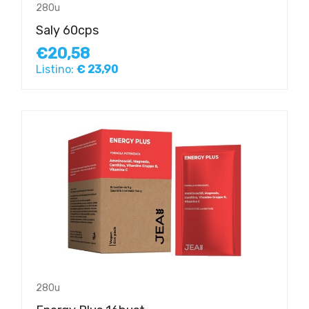
280u
Saly 60cps
€20,58
Listino:
€ 23,90
280u